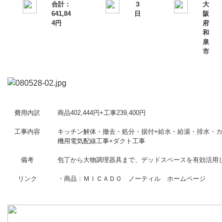
合計：
３
大
641,84
日
阪
4円
府
和
泉
市
費用内訳
商品402,444円+工事239,400円
工事内容
キッチン解体・撤去・処分・据付+給水・給湯・排水・カ
機用電気配線工事+ダクト工事
備考
包丁から大物調理器具まで、デッドスペースを有効活用
リンク
・商品：ＭＩＣＡＤＯ ノーティル ホームページ