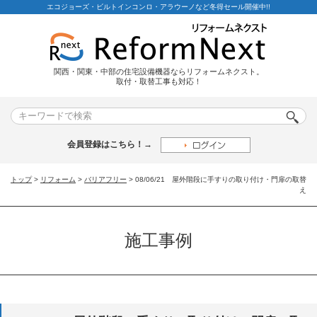
エコジョーズ・ビルトインコンロ・アラウーノなど冬得セール開催中!!
関西・関東・中部の住宅設備機器ならリフォームネクスト。
取付・取替工事も対応！
会員登録はこちら！→
トップ
>
リフォーム
>
バリアフリー
> 08/06/21 屋外階段に手すりの取り付け・門扉の取替
え
施工事例