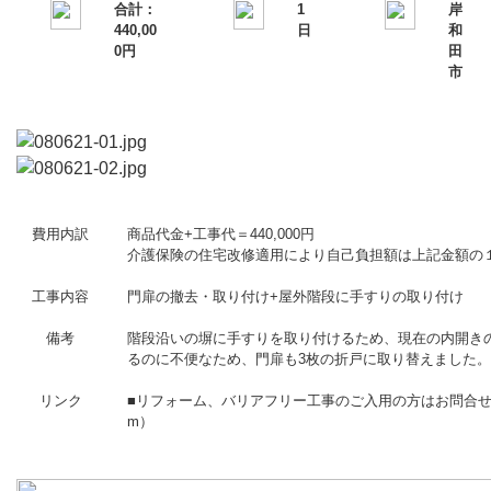
合計：
1
岸
440,00
日
和
0円
田
市
費用内訳
商品代金+工事代＝440,000円
介護保険の住宅改修適用により自己負担額は上記金額の
工事内容
門扉の撤去・取り付け+屋外階段に手すりの取り付け
備考
階段沿いの塀に手すりを取り付けるため、現在の内開き
るのに不便なため、門扉も3枚の折戸に取り替えました。
リンク
■リフォーム、バリアフリー工事のご入用の方はお問合
m
）