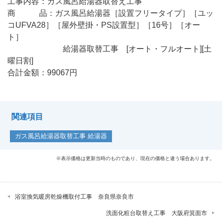
工事内容：ガス風呂給湯器取替え工事
商 品：
ガス風呂給湯器［設置フリータイプ］［ユッ
コUFVA28］［屋外壁掛・PS設置型］［16号］［オー
ト］
給湯器取替工事 [オート・フルオート][土
曜日割]
合計金額：99067円
関連項目
ガス風呂給湯器取替工事 給湯器
※表示価格は更新当時のものであり、現在の価格と違う場合あります。
浴室換気暖房乾燥機取付工事 奈良県奈良市
洗面化粧台取替え工事 大阪府箕面市