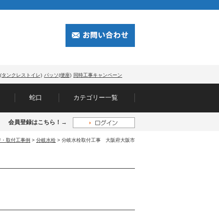
(タンクレストイレ)
パッソ(便座)
同時工事キャンペーン
蛇口
カテゴリー一覧
会員登録はこちら！→
替・取付工事例
>
分岐水栓
> 分岐水栓取付工事 大阪府大阪市