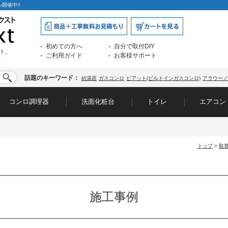
開催中!!
初めての方へ
自分で取付DIY
ト。
ご利用ガイド
お客様サポート
話題のキーワード：
給湯器
ガスコンロ
ピアット(ビルトインガスコンロ)
アラウーノ
コンロ調理器
洗面化粧台
トイレ
エアコン
トップ
>
取
施工事例