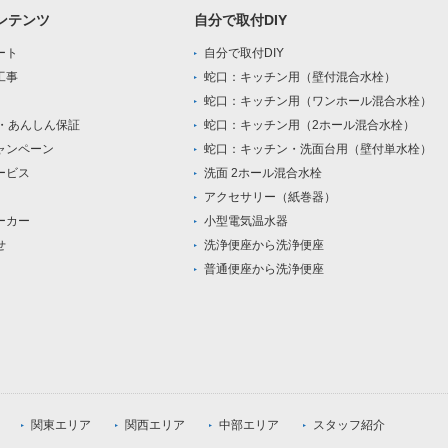
ンテンツ
自分で取付DIY
ート
自分で取付DIY
工事
蛇口：キッチン用（壁付混合水栓）
蛇口：キッチン用（ワンホール混合水栓）
0・あんしん保証
蛇口：キッチン用（2ホール混合水栓）
ャンペーン
蛇口：キッチン・洗面台用（壁付単水栓）
ービス
洗面 2ホール混合水栓
アクセサリー（紙巻器）
ーカー
小型電気温水器
せ
洗浄便座から洗浄便座
普通便座から洗浄便座
関東エリア
関西エリア
中部エリア
スタッフ紹介