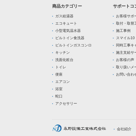
商品カテゴリー
サポートコ
ガス給湯器
お客様サポ
エコキュート
取付・取替
小型電気温水器
施工事例
ビルトイン食洗器
スマイル1
ビルトインガスコンロ
同時工事キ
キッチン
施主支給サ
洗面化粧台
お客様の声
トイレ
取り扱いメ
便座
お問い合わ
エアコン
浴室
蛇口
アクセサリー
会社紹介