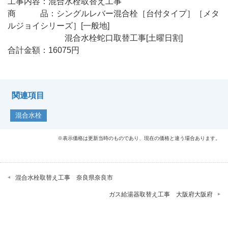
工事内容：混合水栓取替え工事
商 品：
シングルレバー混合栓［台付タイプ］［メタ
ルジョイシリーズ］[一般地]
混合水栓蛇口取替工事[土曜日割]
合計金額：16075円
関連項目
混合水栓
※表示価格は更新当時のものであり、現在の価格と違う場合あります。
混合水栓取替え工事 奈良県奈良市
ガス給湯器取替え工事 大阪府大阪府