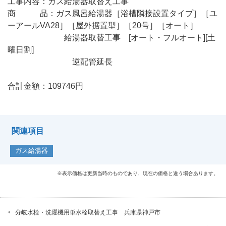
工事内容：ガス給湯器取替え工事
商 品：
ガス風呂給湯器［浴槽隣接設置タイプ］［ユ
ーアールVA28］［屋外据置型］［20号］［オート］
給湯器取替工事 [オート・フルオート][土
曜日割]
逆配管延長
合計金額：109746円
関連項目
ガス給湯器
※表示価格は更新当時のものであり、現在の価格と違う場合あります。
分岐水栓・洗濯機用単水栓取替え工事 兵庫県神戸市