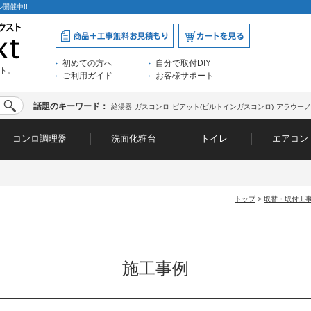
開催中!!
初めての方へ
自分で取付DIY
ト。
ご利用ガイド
お客様サポート
話題のキーワード：
給湯器
ガスコンロ
ピアット(ビルトインガスコンロ)
アラウーノ
コンロ調理器
洗面化粧台
トイレ
エアコン
トップ
>
取替・取付工
施工事例