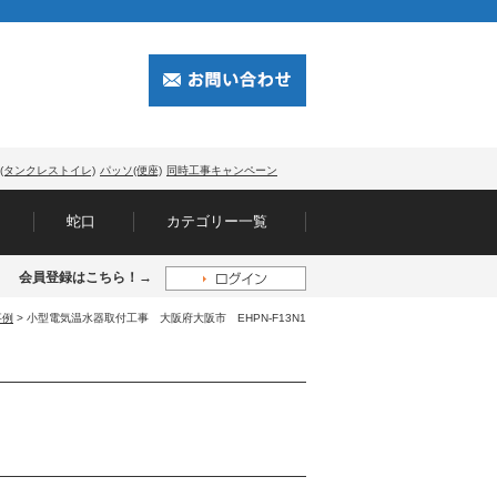
(タンクレストイレ)
パッソ(便座)
同時工事キャンペーン
蛇口
カテゴリー一覧
会員登録はこちら！→
事例
> 小型電気温水器取付工事 大阪府大阪市 EHPN-F13N1