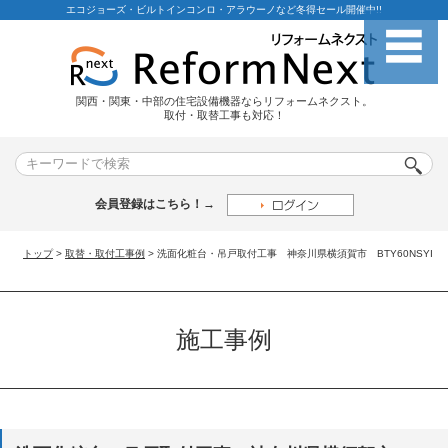
エコジョーズ・ビルトインコンロ・アラウーノなど冬得セール開催中!!
関西・関東・中部の住宅設備機器ならリフォームネクスト。
取付・取替工事も対応！
会員登録はこちら！→
トップ
>
取替・取付工事例
> 洗面化粧台・吊戸取付工事 神奈川県横須賀市 BTY60NSYI
施工事例