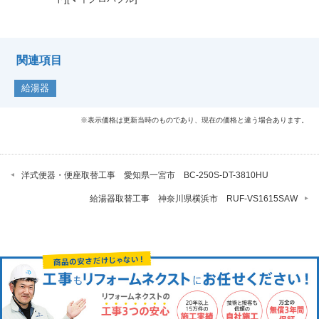
関連項目
給湯器
※表示価格は更新当時のものであり、現在の価格と違う場合あります。
洋式便器・便座取替工事 愛知県一宮市 BC-250S-DT-3810HU
給湯器取替工事 神奈川県横浜市 RUF-VS1615SAW