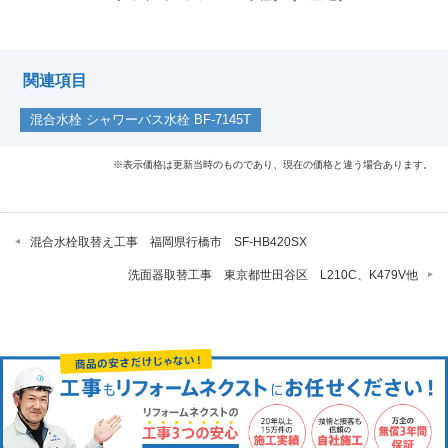
関連項目
混合水栓 シャワーバス水栓 BF-7145T
※表示価格は更新当時のものであり、現在の価格と違う場合あります。
混合水栓取替え工事 福岡県行橋市 SF-HB420SX
洗面器取替工事 東京都世田谷区 L210C、K479V他