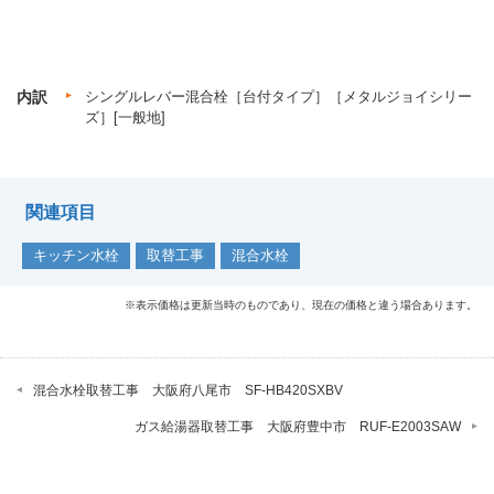
内訳
シングルレバー混合栓［台付タイプ］［メタルジョイシリー
ズ］[一般地]
関連項目
キッチン水栓
取替工事
混合水栓
※表示価格は更新当時のものであり、現在の価格と違う場合あります。
混合水栓取替工事 大阪府八尾市 SF-HB420SXBV
ガス給湯器取替工事 大阪府豊中市 RUF-E2003SAW