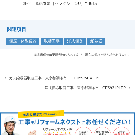
棚付二連紙巻器［セレクションU］YH64S
関連項目
便座一体型便器
取替工事
洋式便器
紙巻器
※表示価格は更新当時のものであり、現在の価格と違う場合あります。
ガス給湯器取替工事 東京都調布市 GT-1650ARX BL
洋式便器取替工事 東京都調布市 CES931PLER