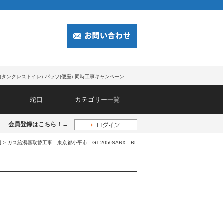
(タンクレストイレ)
パッソ(便座)
同時工事キャンペーン
蛇口
カテゴリー一覧
会員登録はこちら！→
例
> ガス給湯器取替工事 東京都小平市 GT-2050SARX BL