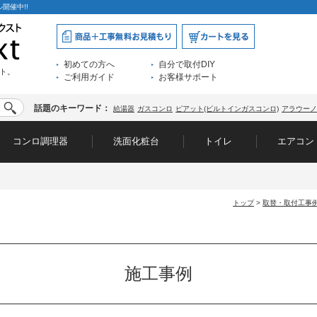
開催中!!
初めての方へ
自分で取付DIY
ト。
ご利用ガイド
お客様サポート
話題のキーワード：
給湯器
ガスコンロ
ピアット(ビルトインガスコンロ)
アラウーノ
コンロ調理器
洗面化粧台
トイレ
エアコン
トップ
>
取替・取付工事
施工事例