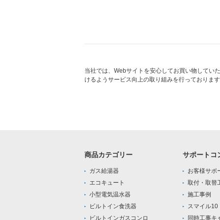
当社では、Webサイトを安心してお買い物してい
けるようサービス向上の取り組みを行っております
商品カテゴリー
サポートコ
ガス給湯器
お客様サポ
エコキュート
取付・取替
小型電気温水器
施工事例
ビルトイン食洗器
スマイル1
ビルトインガスコンロ
同時工事キ