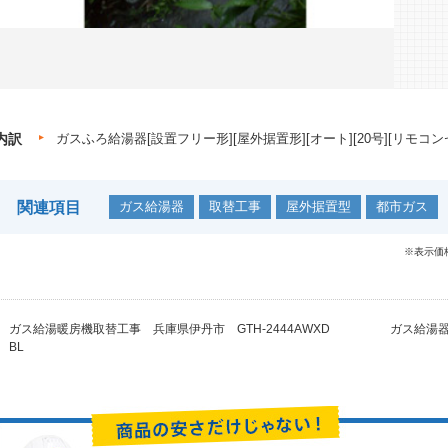
内訳
ガスふろ給湯器[設置フリー形][屋外据置形][オート][20号][リモコン
関連項目
ガス給湯器
取替工事
屋外据置型
都市ガス
※表示価
ガス給湯暖房機取替工事 兵庫県伊丹市 GTH-2444AWXD
ガス給湯器
BL