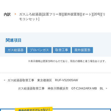
内訳
ガスふろ給湯器[設置フリー形][屋外据置形][オート][20号][リ
モコンセット]
関連項目
ガス給湯器
プロパンガス
取替工事
屋外据置形
※表示価格は更新当時のものであり、現在の価格と違う場合あります。
ガス給湯器取替工事 東京都港区 RUF-VS2005AW
ガス給湯器取替工事 神奈川県横浜市 GT-C2442ARX-MB BL