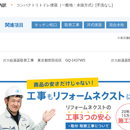
内訳
コンパクトリトイレ便器［一般地・水抜方式］[手洗なし]
関連項目
キッチン蛇口
取替工事
洋式便器
混合水栓
※表示価
ガス給湯器取替工事 東京都世田谷区 GQ-2437WS
ガス給湯器取