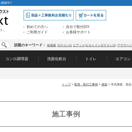
開催中!!
初めての方へ
自分で取付DIY
ト。
ご利用ガイド
お客様サポート
話題のキーワード：
給湯器
ガスコンロ
ピアット(ビルトインガスコンロ)
アラウーノ
コンロ調理器
洗面化粧台
トイレ
エアコン
トップ
>
取替・取付工事例
>
便器
> 洋式便器、混合水
施工事例