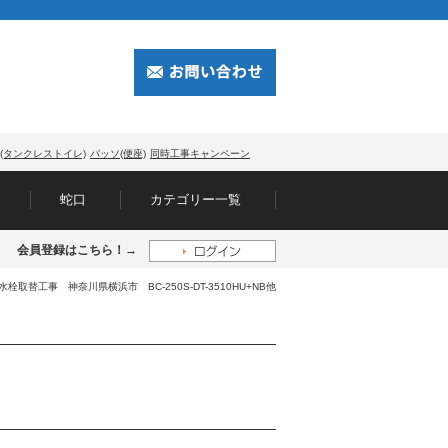
(タンクレストイレ)
パッソ(便座)
同時工事キャンペーン
蛇口
カテゴリー一覧
会員登録はこちら！→
栓取替工事 神奈川県横浜市 BC-250S-DT-3510HU+NB他