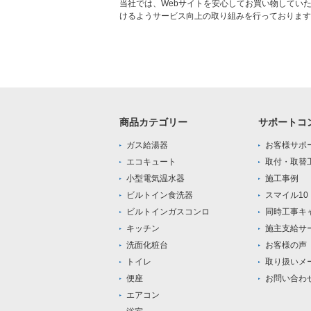
当社では、Webサイトを安心してお買い物してい
けるようサービス向上の取り組みを行っております
商品カテゴリー
サポートコ
ガス給湯器
お客様サポ
エコキュート
取付・取替
小型電気温水器
施工事例
ビルトイン食洗器
スマイル1
ビルトインガスコンロ
同時工事キ
キッチン
施主支給サ
洗面化粧台
お客様の声
トイレ
取り扱いメ
便座
お問い合わ
エアコン