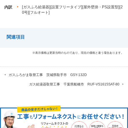
内訳
[ガスふろ給湯器][設置フリータイプ][屋外壁掛・PS設置型][2
0号][フルオート]
関連項目
※表示価格は更新当時のものであり、現在の価格と違う場合あります。
ガスふろがま取替工事 茨城県取手市 GSY-132D
ガス給湯器取替工事 千葉県船橋市 RUF-VS1615SAT-80