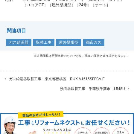
［ユコアGT］［屋外壁掛型］［24号］［オート］
関連項目
ガス給湯器
取替工事
屋外壁掛型
都市ガス
※表示価格は更新当時のものであり、現在の価格と違う場合あります。
ガス給湯器取替工事 東京都板橋区 RUX-V1615SFFBA-E
洗面器取替工事 千葉県千葉市 L548U