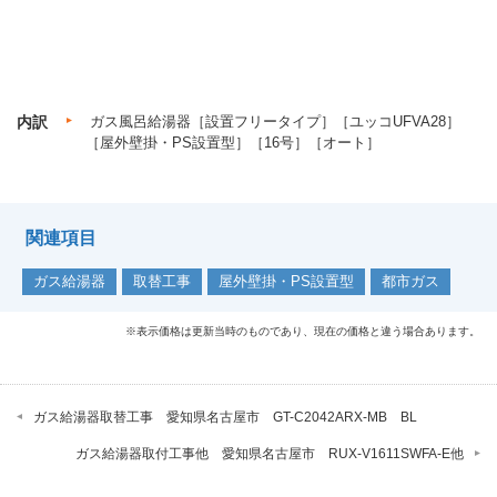
内訳
ガス風呂給湯器［設置フリータイプ］［ユッコUFVA28］
［屋外壁掛・PS設置型］［16号］［オート］
関連項目
ガス給湯器
取替工事
屋外壁掛・PS設置型
都市ガス
※表示価格は更新当時のものであり、現在の価格と違う場合あります。
ガス給湯器取替工事 愛知県名古屋市 GT-C2042ARX-MB BL
ガス給湯器取付工事他 愛知県名古屋市 RUX-V1611SWFA-E他