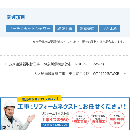
関連項目
サーモスタットシャワー
取替工事
浴室蛇口
混合水栓
※表示価格は更新当時のものであり、現在の価格と違う場合あります。
ガス給湯器取替工事 神奈川県横須賀市 RUF-A2003AW(A)
ガス給湯器取替工事 東京都足立区 GT-1650SAWXBL