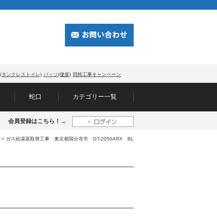
(タンクレストイレ)
パッソ(便座)
同時工事キャンペーン
蛇口
カテゴリー一覧
会員登録はこちら！→
> ガス給湯器取替工事 東京都国分寺市 GT-2050ARX BL