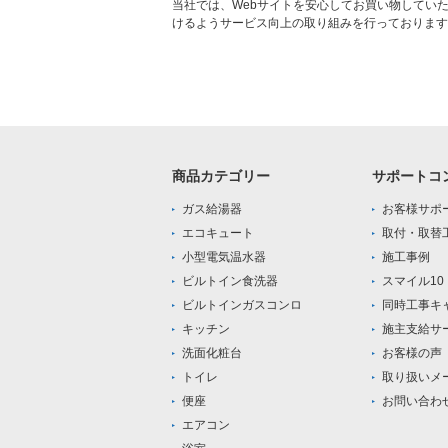
当社では、Webサイトを安心してお買い物してい
けるようサービス向上の取り組みを行っております
商品カテゴリー
サポートコ
ガス給湯器
お客様サポ
エコキュート
取付・取替
小型電気温水器
施工事例
ビルトイン食洗器
スマイル1
ビルトインガスコンロ
同時工事キ
キッチン
施主支給サ
洗面化粧台
お客様の声
トイレ
取り扱いメ
便座
お問い合わ
エアコン