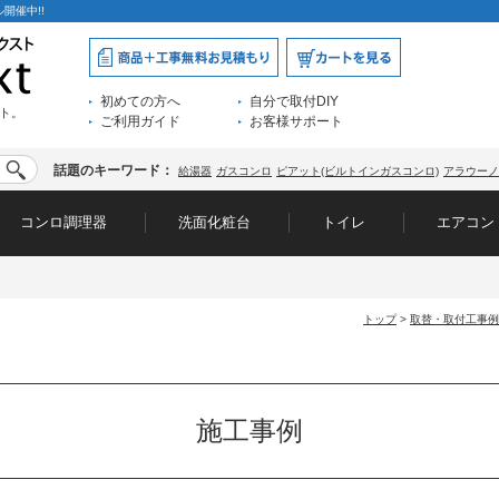
開催中!!
初めての方へ
自分で取付DIY
ト。
ご利用ガイド
お客様サポート
話題のキーワード：
給湯器
ガスコンロ
ピアット(ビルトインガスコンロ)
アラウーノ
コンロ調理器
洗面化粧台
トイレ
エアコン
トップ
>
取替・取付工事例
施工事例