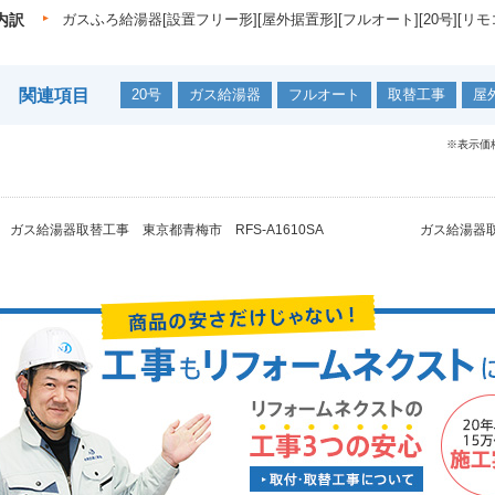
内訳
ガスふろ給湯器[設置フリー形][屋外据置形][フルオート][20号][リ
関連項目
20号
ガス給湯器
フルオート
取替工事
屋
※表示価
ガス給湯器取替工事 東京都青梅市 RFS-A1610SA
ガス給湯器取