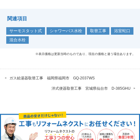
関連項目
サーモスタット式
シャワーバス水栓
取替工事
浴室蛇口
混合水栓
※表示価格は更新当時のものであり、現在の価格と違う場合あります。
ガス給湯器取替工事 福岡県福岡市 GQ-2037WS
洋式便器取替工事 宮城県仙台市 D-385GHU