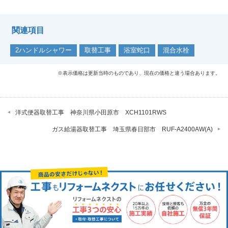
関連項目
2ハンドルシャワー
取替工事
浴室蛇口
混合水栓
※表示価格は更新当時のものであり、現在の価格と違う場合あります。
洋式便器取替工事 神奈川県小田原市 XCH1101RWS
ガス給湯器取替工事 埼玉県春日部市 RUF-A2400AW(A)