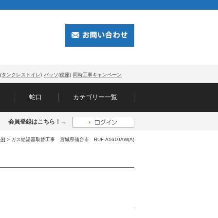
(タンクレストイレ)
パッソ(便座)
同時工事キャンペーン
蛇口
カテゴリー一覧
会員登録はこちら！→
事例
> ガス給湯器取替工事 宮城県仙台市 RUF-A1610AW(A)