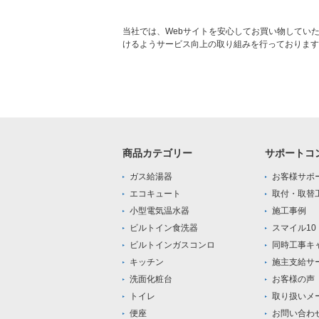
当社では、Webサイトを安心してお買い物してい
けるようサービス向上の取り組みを行っております
商品カテゴリー
サポートコ
ガス給湯器
お客様サポ
エコキュート
取付・取替
小型電気温水器
施工事例
ビルトイン食洗器
スマイル1
ビルトインガスコンロ
同時工事キ
キッチン
施主支給サ
洗面化粧台
お客様の声
トイレ
取り扱いメ
便座
お問い合わ