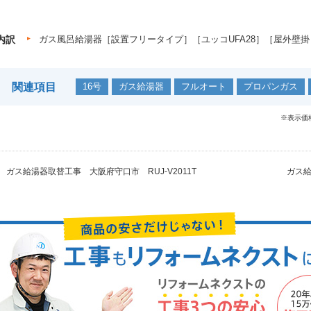
内訳
ガス風呂給湯器［設置フリータイプ］［ユッコUFA28］［屋外壁掛
関連項目
16号
ガス給湯器
フルオート
プロパンガス
※表示価
ガス給湯器取替工事 大阪府守口市 RUJ-V2011T
ガス給