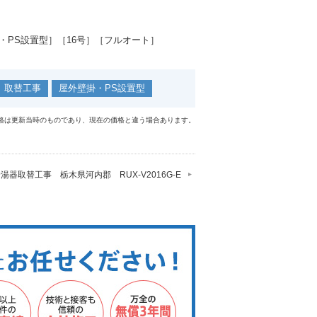
・PS設置型］［16号］［フルオート］
取替工事
屋外壁掛・PS設置型
格は更新当時のものであり、現在の価格と違う場合あります。
湯器取替工事 栃木県河内郡 RUX-V2016G-E