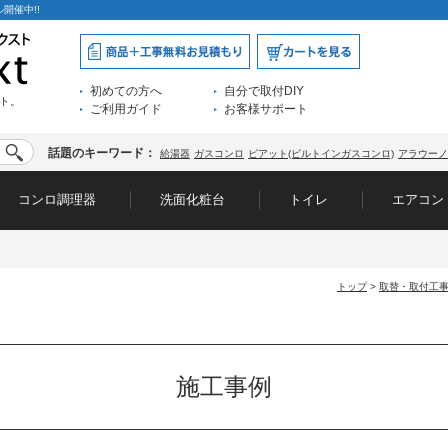
開催中!!
初めての方へ
自分で取付DIY
ト。
ご利用ガイド
お客様サポート
話題のキーワード：
給湯器
ガスコンロ
ピアット(ビルトインガスコンロ)
アラウーノ
コンロ調理器
洗面化粧台
トイレ
エアコン
トップ
>
取替・取付工
施工事例