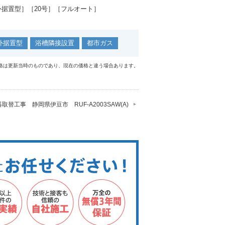
外据置型］［20号］［フルオート］
外据置型
浴槽隣接設置
都市ガス
格は更新当時のものであり、現在の価格と違う場合あります。
取替工事 静岡県伊豆市 RUF-A2003SAW(A)