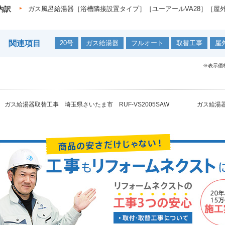
内訳
ガス風呂給湯器［浴槽隣接設置タイプ］［ユーアールVA28］［屋
関連項目
20号
ガス給湯器
フルオート
取替工事
屋
※表示価
ガス給湯器取替工事 埼玉県さいたま市 RUF-VS2005SAW
ガス給湯器