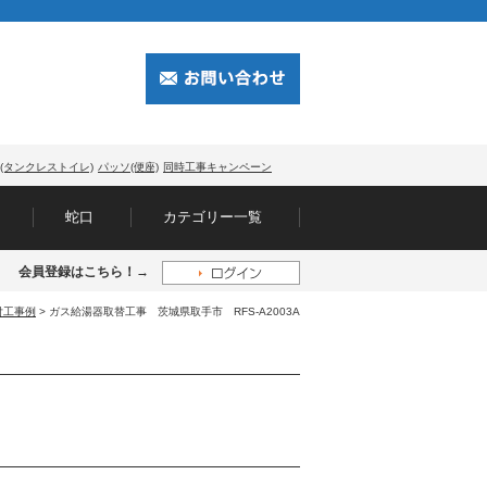
(タンクレストイレ)
パッソ(便座)
同時工事キャンペーン
蛇口
カテゴリー一覧
会員登録はこちら！→
付工事例
> ガス給湯器取替工事 茨城県取手市 RFS-A2003A