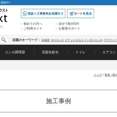
開催中!!
初めての方へ
自分で取付DIY
ト。
ご利用ガイド
お客様サポート
話題のキーワード：
給湯器
ガスコンロ
ピアット(ビルトインガスコンロ)
アラウーノ
コンロ調理器
洗面化粧台
トイレ
エアコン
トップ
>
取替・取
施工事例