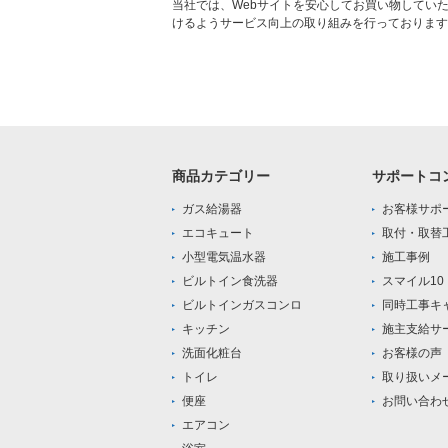
当社では、Webサイトを安心してお買い物してい
けるようサービス向上の取り組みを行っております
商品カテゴリー
サポートコ
ガス給湯器
お客様サポ
エコキュート
取付・取替
小型電気温水器
施工事例
ビルトイン食洗器
スマイル1
ビルトインガスコンロ
同時工事キ
キッチン
施主支給サ
洗面化粧台
お客様の声
トイレ
取り扱いメ
便座
お問い合わ
エアコン