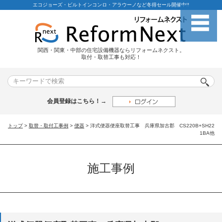
エコジョーズ・ビルトインコンロ・アラウーノなど冬得セール開催中!!
関西・関東・中部の住宅設備機器ならリフォームネクスト。
取付・取替工事も対応！
会員登録はこちら！→
トップ
>
取替・取付工事例
>
便器
> 洋式便器便座取替工事 兵庫県加古郡 CS220B+SH22
1BA他
施工事例