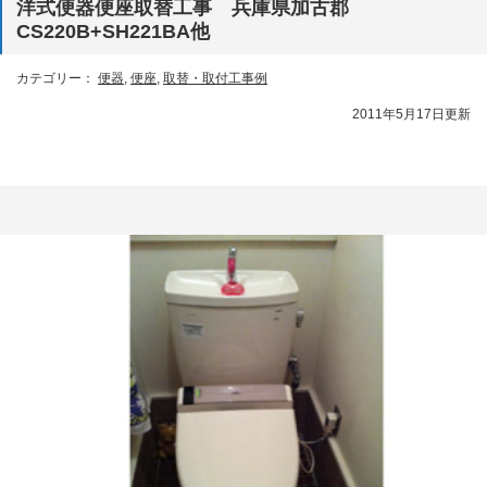
洋式便器便座取替工事 兵庫県加古郡
CS220B+SH221BA他
カテゴリー：
便器
,
便座
,
取替・取付工事例
2011年5月17日更新