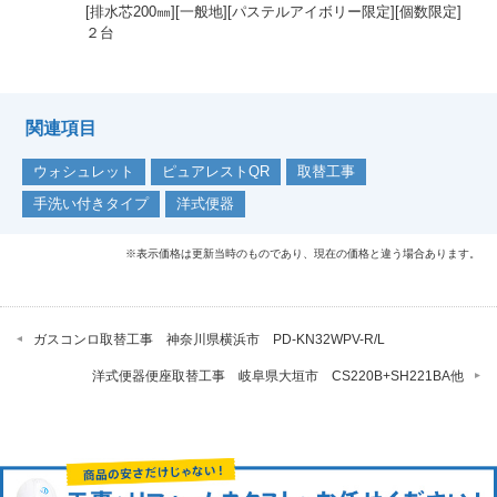
[排水芯200㎜][一般地][パステルアイボリー限定][個数限定]
２台
関連項目
ウォシュレット
ピュアレストQR
取替工事
手洗い付きタイプ
洋式便器
※表示価格は更新当時のものであり、現在の価格と違う場合あります。
ガスコンロ取替工事 神奈川県横浜市 PD-KN32WPV-R/L
洋式便器便座取替工事 岐阜県大垣市 CS220B+SH221BA他