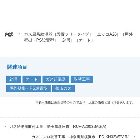
内訳
ガス風呂給湯器［設置フリータイプ］［ユッコA28］［屋外
壁掛・PS設置型］［24号］［オート］
関連項目
24号
オート
ガス給湯器
取替工事
屋外壁掛・PS設置型
都市ガス
※表示価格は更新当時のものであり、現在の価格と違う場合あります。
ガス給湯器取付工事 埼玉県新座市 RUF-A2003SAG(A)
ガスコンロ取替工事 神奈川県横浜市 PD-KN32WPV-R/L