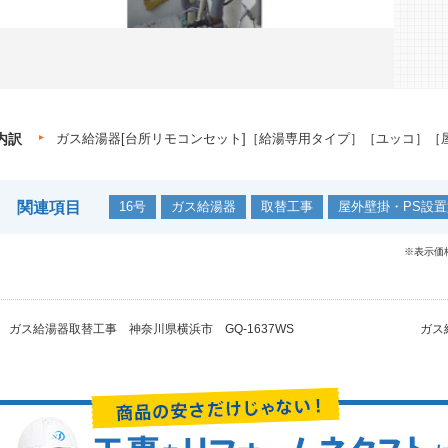
内訳
ガス給湯器[台所リモコンセット]［給湯専用タイプ］［ユッコ］［屋
関連項目
16号
ガス給湯器
取替工事
屋外壁掛・PS設置
※表示価
ガス給湯器取替工事 神奈川県横浜市 GQ-1637WS
ガス