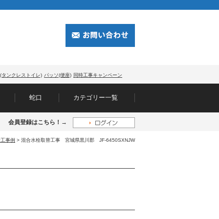
(タンクレストイレ)
パッソ(便座)
同時工事キャンペーン
蛇口
カテゴリー一覧
会員登録はこちら！→
付工事例
> 混合水栓取替工事 宮城県黒川郡 JF-6450SXNJW