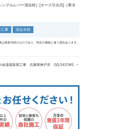
ングルレバー混合栓］[ホース引出式]［寒冷
替工事
混合水栓
格は更新当時のものであり、現在の価格と違う場合あります。
ス給湯器取替工事 兵庫県神戸市 GQ-2437WS