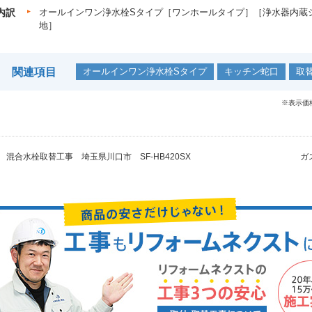
内訳
オールインワン浄水栓Sタイプ［ワンホールタイプ］［浄水器内蔵シ
地］
関連項目
オールインワン浄水栓Sタイプ
キッチン蛇口
取
※表示価
混合水栓取替工事 埼玉県川口市 SF-HB420SX
ガ