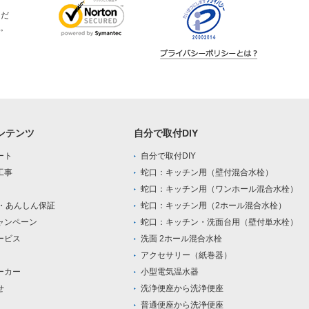
ただ
。
ンテンツ
自分で取付DIY
ート
自分で取付DIY
工事
蛇口：キッチン用（壁付混合水栓）
蛇口：キッチン用（ワンホール混合水栓）
0・あんしん保証
蛇口：キッチン用（2ホール混合水栓）
ャンペーン
蛇口：キッチン・洗面台用（壁付単水栓）
ービス
洗面 2ホール混合水栓
アクセサリー（紙巻器）
ーカー
小型電気温水器
せ
洗浄便座から洗浄便座
普通便座から洗浄便座