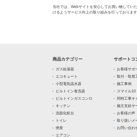
当社では、Webサイトを安心してお買い物してい
けるようサービス向上の取り組みを行っております
商品カテゴリー
サポートコ
ガス給湯器
お客様サポ
エコキュート
取付・取替
小型電気温水器
施工事例
ビルトイン食洗器
スマイル1
ビルトインガスコンロ
同時工事キ
キッチン
施主支給サ
洗面化粧台
お客様の声
トイレ
取り扱いメ
便座
お問い合わ
エアコン