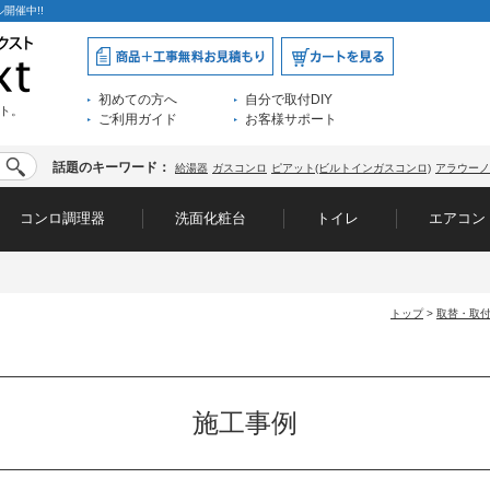
開催中!!
初めての方へ
自分で取付DIY
ト。
ご利用ガイド
お客様サポート
話題のキーワード：
給湯器
ガスコンロ
ピアット(ビルトインガスコンロ)
アラウーノ
コンロ調理器
洗面化粧台
トイレ
エアコン
トップ
>
取替・取
施工事例