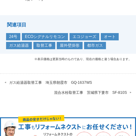
関連項目
24号
ECOシグナルリモコン
エコジョーズ
オート
ガス給湯器
取替工事
屋外壁掛形
都市ガス
※表示価格は更新当時のものであり、現在の価格と違う場合あります。
ガス給湯器取替工事 埼玉県朝霞市 GQ-1637WS
混合水栓取替工事 茨城県下妻市 SF-810S