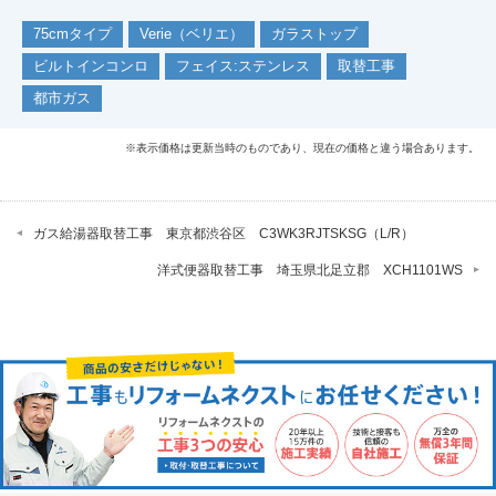
75cmタイプ
Verie（ベリエ）
ガラストップ
ビルトインコンロ
フェイス:ステンレス
取替工事
都市ガス
※表示価格は更新当時のものであり、現在の価格と違う場合あります。
ガス給湯器取替工事 東京都渋谷区 C3WK3RJTSKSG（L/R）
洋式便器取替工事 埼玉県北足立郡 XCH1101WS