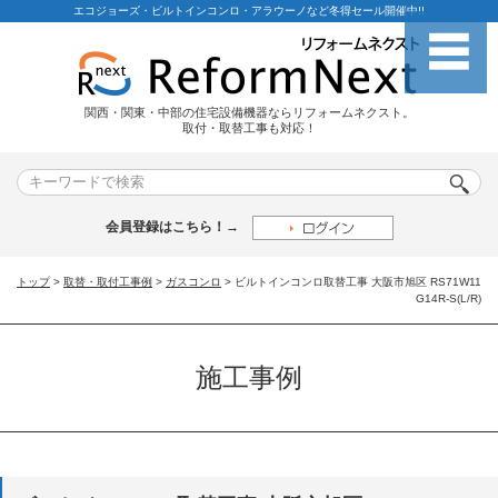
エコジョーズ・ビルトインコンロ・アラウーノなど冬得セール開催中!!
関西・関東・中部の住宅設備機器ならリフォームネクスト。
取付・取替工事も対応！
会員登録はこちら！→
トップ
>
取替・取付工事例
>
ガスコンロ
> ビルトインコンロ取替工事 大阪市旭区 RS71W11
G14R-S(L/R)
施工事例