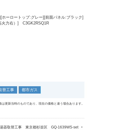
][ホーロートップ:グレー][前面パネル:ブラック]
力右）] C3GK2RSQ1R
取替工事
都市ガス
格は更新当時のものであり、現在の価格と違う場合あります。
湯器取替工事 東京都杉並区 GQ-1639WS-set