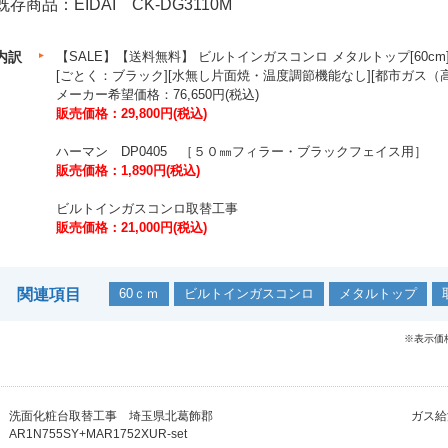
既存商品：EIDAI CK-DG3110M
内訳
【SALE】【送料無料】 ビルトインガスコンロ メタルトップ[60cm
[ごとく：ブラック][水無し片面焼・温度調節機能なし][都市ガス（高火
メーカー希望価格：76,650円(税込)
販売価格：29,800円(税込)
ハーマン DP0405 ［５０㎜フィラー・ブラックフェイス用］
販売価格：1,890円(税込)
ビルトインガスコンロ取替工事
販売価格：21,000円(税込)
関連項目
60ｃｍ
ビルトインガスコンロ
メタルトップ
※表示価
洗面化粧台取替工事 埼玉県北葛飾郡
ガス給
AR1N755SY+MAR1752XUR-set