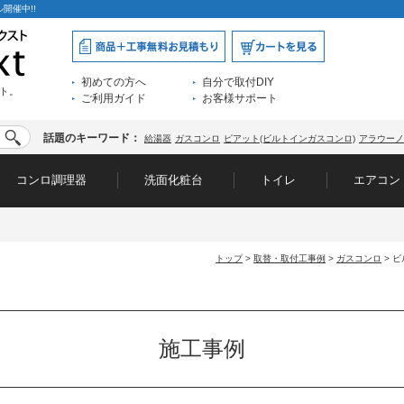
開催中!!
初めての方へ
自分で取付DIY
ト。
ご利用ガイド
お客様サポート
話題のキーワード：
給湯器
ガスコンロ
ピアット(ビルトインガスコンロ)
アラウーノ
コンロ調理器
洗面化粧台
トイレ
エアコン
トップ
>
取替・取付工事例
>
ガスコンロ
> 
施工事例