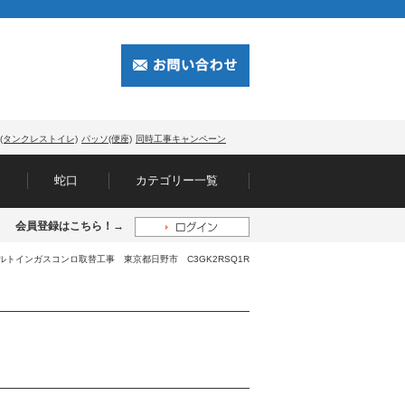
(タンクレストイレ)
パッソ(便座)
同時工事キャンペーン
蛇口
カテゴリー一覧
会員登録はこちら！→
ビルトインガスコンロ取替工事 東京都日野市 C3GK2RSQ1R