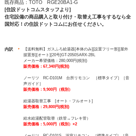
既存商品：TOTO RGE20BA1-G
[住設ドットコムスタッフより]
住宅設備の商品購入と取り付け・取替え工事をするなら全
国対応！の住設ドットコムにお任せください。
内訳
【送料無料】ガスふろ給湯器[本体のみ][設置フリー形][屋外
据置形][オート][20号]GT-2050SARX-2BL
メーカー希望価格：280,000円(税別)
販売価格：67,340円(税別)
ノーリツ RC-D101M 台所リモコン ［標準タイプ］［音
声ガイド］
販売価格：9,900円（税別）
給湯器取替工事 [オート・フルオート]
販売価格：29,800円(税別)
給水給湯配管取替（鉄管→フレキ管）
販売価格：5,000円（税別）×2
ノーリツ RC-D101S 浴室リモコン ［標準タイプ］［音