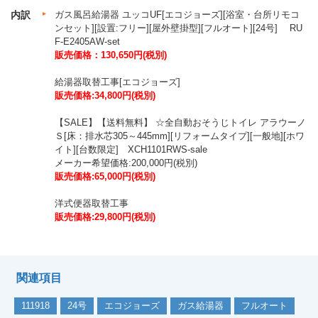
内訳
ガス風呂給湯器 ユッコUF[エコジョーズ][浴室・台所リモコ
ンセット][設置:フリー][屋外壁掛型][フルオート][24号] RU
F-E2405AW-set
販売価格：130,650円(税別)
給湯器取替工事[エコジョーズ]
販売価格:34,800円(税別)
【SALE】【送料無料】 ☆全自動おそうじトイレ アラウーノ
Ｓ[床：排水芯305～445mm][リフォームタイプ][一般地][ホワ
イト][台数限定] XCH1101RWS-sale
メーカー希望価格:200,000円(税別)
販売価格:65,000円(税別)
洋式便器取替工事
販売価格:29,800円(税別)
関連項目
111918
24号
エコジョーズ
ガス給湯器
フルオート