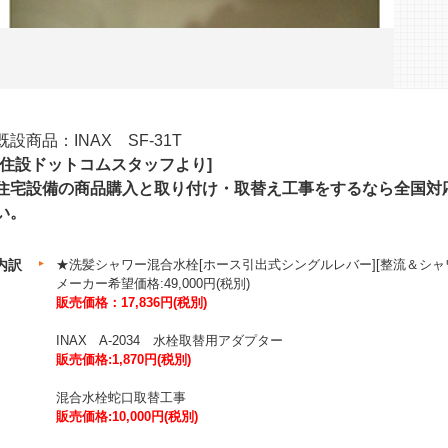
既設商品：INAX SF-31T
[住設ドットコムスタッフより]
住宅設備の商品購入と取り付け・取替え工事をするなら全国対
い。
内訳
★洗髪シャワー混合水栓[ホース引出式シングルレバー][整流＆シャワー][
メーカー希望価格:49,000円(税別)
販売価格：17,836円(税別)
INAX A-2034 水栓取替用アダプター
販売価格:1,870円(税別)
混合水栓蛇口取替工事
販売価格:10,000円(税別)