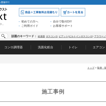
開催中!!
初めての方へ
自分で取付DIY
ト。
ご利用ガイド
お客様サポート
話題のキーワード：
給湯器
ガスコンロ
ピアット(ビルトインガスコンロ)
アラウーノ
コンロ調理器
洗面化粧台
トイレ
エアコン
トップ
>
取替・
施工事例