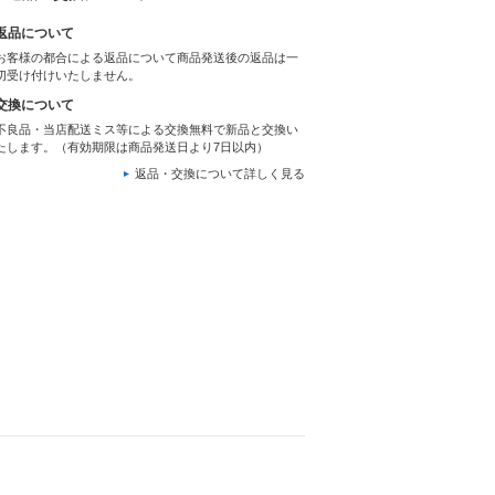
返品について
お客様の都合による返品について商品発送後の返品は一
切受け付けいたしません。
交換について
不良品・当店配送ミス等による交換無料で新品と交換い
たします。（有効期限は商品発送日より7日以内）
返品・交換について詳しく見る