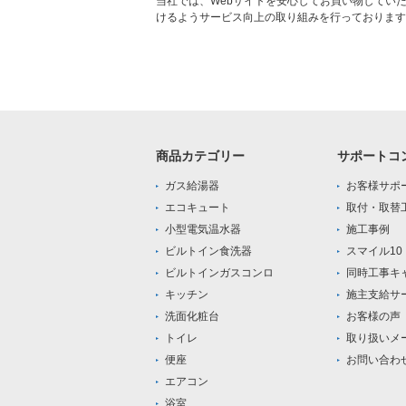
当社では、Webサイトを安心してお買い物してい
けるようサービス向上の取り組みを行っております
商品カテゴリー
サポートコ
ガス給湯器
お客様サポ
エコキュート
取付・取替
小型電気温水器
施工事例
ビルトイン食洗器
スマイル1
ビルトインガスコンロ
同時工事キ
キッチン
施主支給サ
洗面化粧台
お客様の声
トイレ
取り扱いメ
便座
お問い合わ
エアコン
浴室