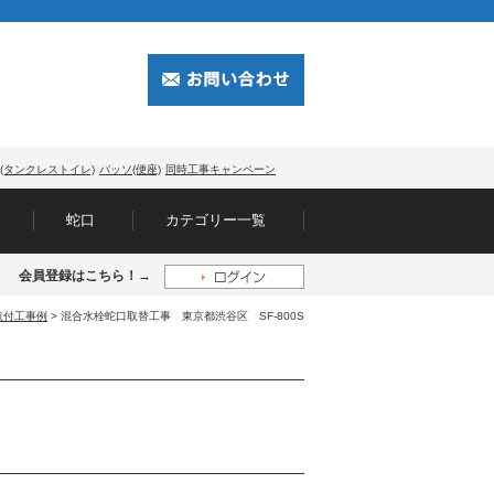
(タンクレストイレ)
パッソ(便座)
同時工事キャンペーン
蛇口
カテゴリー一覧
会員登録はこちら！→
取付工事例
> 混合水栓蛇口取替工事 東京都渋谷区 SF-800S