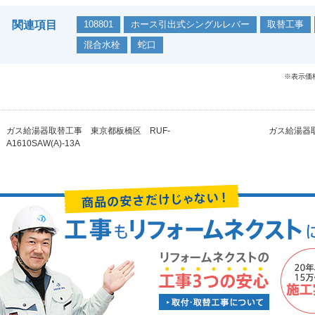
関連項目
108801
ホース引出式シングルレバー
取替工事
混合水栓
蛇口
※表示価
ガス給湯器取替工事 東京都板橋区 RUF-
ガス給湯器取
A1610SAW(A)-13A