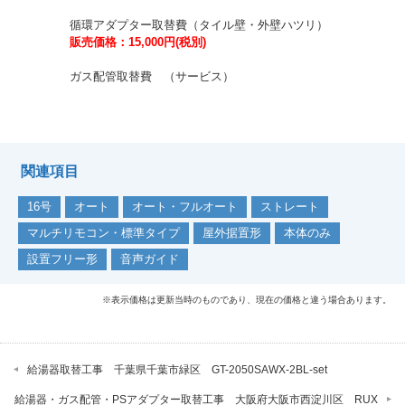
循環アダプター取替費（タイル壁・外壁ハツリ）
販売価格：15,000円(税別)
ガス配管取替費 （サービス）
関連項目
16号
オート
オート・フルオート
ストレート
マルチリモコン・標準タイプ
屋外据置形
本体のみ
設置フリー形
音声ガイド
※表示価格は更新当時のものであり、現在の価格と違う場合あります。
給湯器取替工事 千葉県千葉市緑区 GT-2050SAWX-2BL-set
給湯器・ガス配管・PSアダプター取替工事 大阪府大阪市西淀川区 RUX