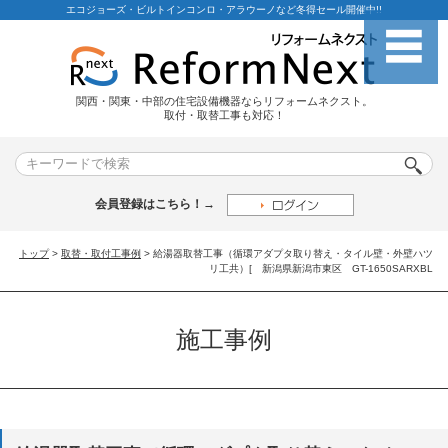
エコジョーズ・ビルトインコンロ・アラウーノなど冬得セール開催中!!
関西・関東・中部の住宅設備機器ならリフォームネクスト。
取付・取替工事も対応！
会員登録はこちら！→
トップ
>
取替・取付工事例
> 給湯器取替工事（循環アダプタ取り替え・タイル壁・外壁ハツ
リ工共）[ 新潟県新潟市東区 GT-1650SARXBL
施工事例