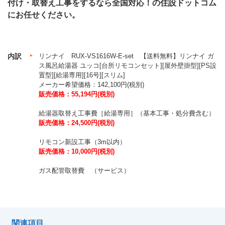
付け・取替え工事をするなら全国対応！の住設ドットコム
にお任せください。
内訳
リンナイ RUX-VS1616W-E-set 【送料無料】リンナイ ガ
ス風呂給湯器 ユッコ[台所リモコンセット][屋外壁掛型][PS設
置型][給湯専用][16号][スリム]
メーカー希望価格：142,100円(税別)
販売価格：55,194円(税別)
給湯器取替え工事費［給湯専用］（基本工事・処分費含む）
販売価格：24,500円(税別)
リモコン新設工事（3m以内）
販売価格：10,000円(税別)
ガス配管取替費 （サービス）
関連項目