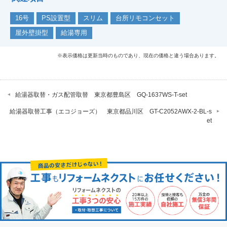
16号
PS設置型
スリム
台所リモコンセット
屋外壁掛型
給湯専用
※表示価格は更新当時のものであり、現在の価格と違う場合あります。
給湯器取替・ガス配管取替 東京都豊島区 GQ-1637WS-T-set
給湯器取替工事（エコジョーズ） 東京都品川区 GT-C2052AWX-2-BL-s
et