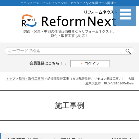
エコジョーズ・ビルトインコンロ・アラウーノなど冬得セール開催中!!
関西・関東・中部の住宅設備機器ならリフォームネクスト。
取付・取替工事も対応！
会員登録はこちら！→
トップ
>
取替・取付工事例
> 給湯器取替工事（ガス配管取替、リモコン新設工事共） 大阪
府東大阪市 RUX-VS1616W-E-set
施工事例