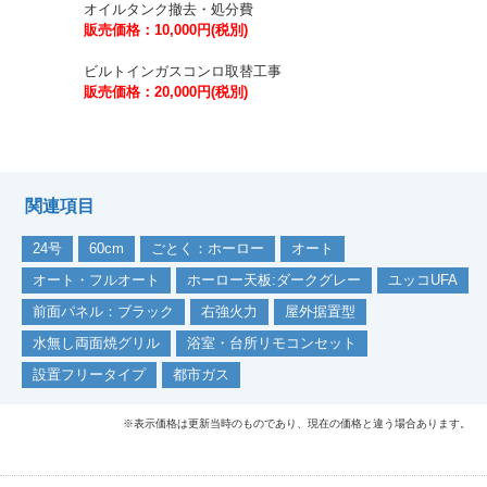
オイルタンク撤去・処分費
販売価格：10,000円(税別)
ビルトインガスコンロ取替工事
販売価格：20,000円(税別)
関連項目
24号
60cm
ごとく：ホーロー
オート
オート・フルオート
ホーロー天板:ダークグレー
ユッコUFA
前面パネル：ブラック
右強火力
屋外据置型
水無し両面焼グリル
浴室・台所リモコンセット
設置フリータイプ
都市ガス
※表示価格は更新当時のものであり、現在の価格と違う場合あります。