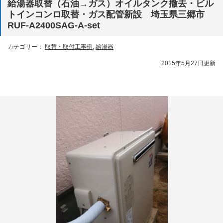
給湯器取替（石油→ガス）オイルタンク撤去・ビル
トインコンロ取替・ガス配管新設 埼玉県三郷市
RUF-A2400SAG-A-set
カテゴリー：
取替・取付工事例
,
給湯器
2015年5月27日更新