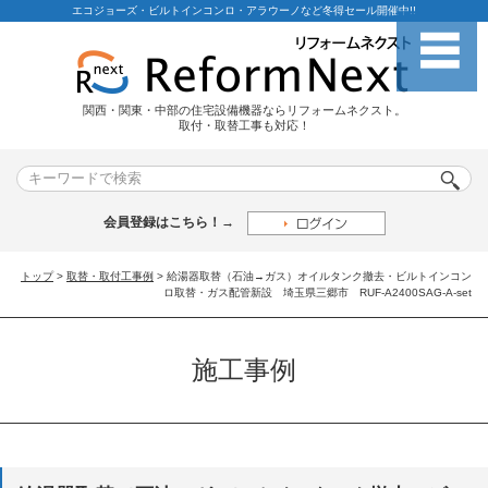
エコジョーズ・ビルトインコンロ・アラウーノなど冬得セール開催中!!
関西・関東・中部の住宅設備機器ならリフォームネクスト。
取付・取替工事も対応！
会員登録はこちら！→
トップ
>
取替・取付工事例
> 給湯器取替（石油→ガス）オイルタンク撤去・ビルトインコン
ロ取替・ガス配管新設 埼玉県三郷市 RUF-A2400SAG-A-set
施工事例