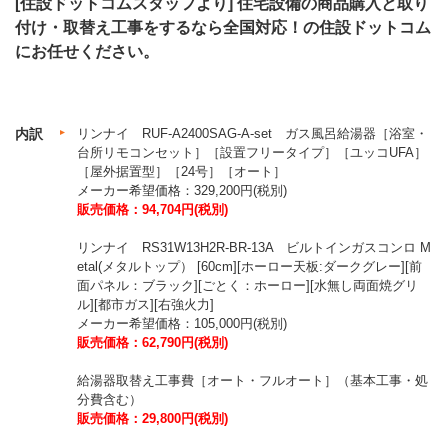
[住設ドットコムスタッフより]
住宅設備の商品購入と取り
付け・取替え工事をするなら全国対応！の住設ドットコム
にお任せください。
内訳
リンナイ RUF-A2400SAG-A-set ガス風呂給湯器［浴室・
台所リモコンセット］［設置フリータイプ］［ユッコUFA］
［屋外据置型］［24号］［オート］
メーカー希望価格：329,200円(税別)
販売価格：94,704円(税別)
リンナイ RS31W13H2R-BR-13A ビルトインガスコンロ M
etal(メタルトップ） [60cm][ホーロー天板:ダークグレー][前
面パネル：ブラック][ごとく：ホーロー][水無し両面焼グリ
ル][都市ガス][右強火力]
メーカー希望価格：105,000円(税別)
販売価格：62,790円(税別)
給湯器取替え工事費［オート・フルオート］（基本工事・処
分費含む）
販売価格：29,800円(税別)