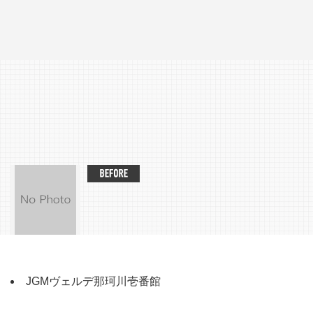
JGMヴェルデ那珂川壱番館