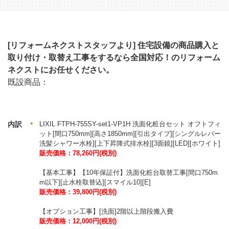
[リフォームネクストスタッフより]
住宅設備の商品購入と
取り付け・取替え工事をするなら全国対応！のリフォーム
ネクストにお任せください。
既設商品：
内訳
LIXIL FTPH-755SY-set1-VP1H 洗面化粧台セット オフトフィ
ット[間口750mm][高さ1850mm][引出タイプ][シングルレバー
洗髪シャワー水栓][上下昇降式排水栓][3面鏡][LED][ホワイト]
販売価格：78,260円(税別)
【基本工事】【10年保証付】洗面化粧台取替工事[間口750m
m以下][止水栓取替込][スマイル10][E]
販売価格：39,800円(税別)
【オプション工事】[洗面]2階以上階段搬入費
販売価格：12,000円(税別)