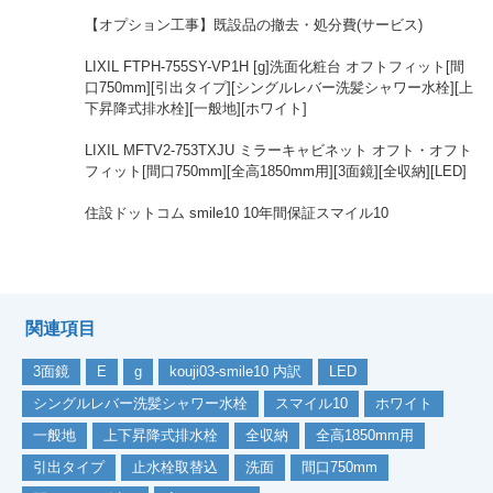
【オプション工事】既設品の撤去・処分費(サービス)
LIXIL FTPH-755SY-VP1H [g]洗面化粧台 オフトフィット[間
口750mm][引出タイプ][シングルレバー洗髪シャワー水栓][上
下昇降式排水栓][一般地][ホワイト]
LIXIL MFTV2-753TXJU ミラーキャビネット オフト・オフト
フィット[間口750mm][全高1850mm用][3面鏡][全収納][LED]
住設ドットコム smile10 10年間保証スマイル10
関連項目
3面鏡
E
g
kouji03-smile10 内訳
LED
シングルレバー洗髪シャワー水栓
スマイル10
ホワイト
一般地
上下昇降式排水栓
全収納
全高1850mm用
引出タイプ
止水栓取替込
洗面
間口750mm