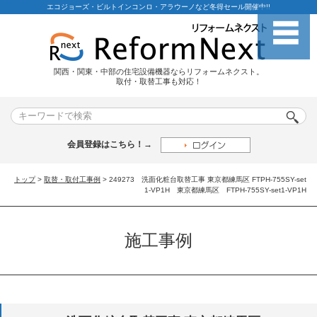
エコジョーズ・ビルトインコンロ・アラウーノなど冬得セール開催中!!
関西・関東・中部の住宅設備機器ならリフォームネクスト。
取付・取替工事も対応！
会員登録はこちら！→
トップ
>
取替・取付工事例
> 249273 洗面化粧台取替工事 東京都練馬区 FTPH-755SY-set
1-VP1H 東京都練馬区 FTPH-755SY-set1-VP1H
施工事例