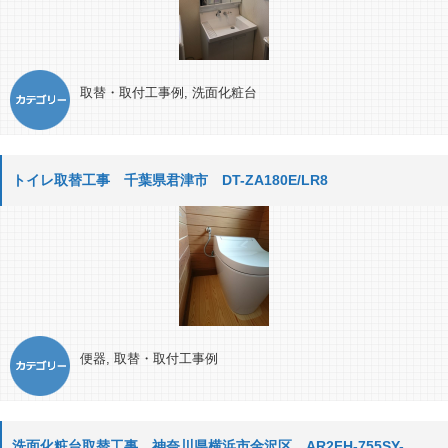
取替・取付工事例
,
洗面化粧台
トイレ取替工事 千葉県君津市 DT-ZA180E/LR8
便器
,
取替・取付工事例
洗面化粧台取替工事 神奈川県横浜市金沢区 AR2FH-755SY-