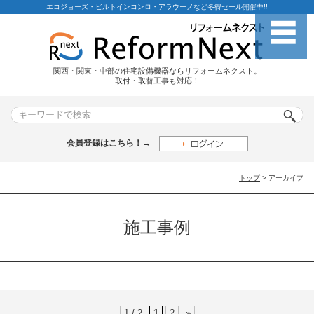
エコジョーズ・ビルトインコンロ・アラウーノなど冬得セール開催中!!
関西・関東・中部の住宅設備機器ならリフォームネクスト。
取付・取替工事も対応！
会員登録はこちら！→
トップ
> アーカイブ
施工事例
1 / 2
1
2
»