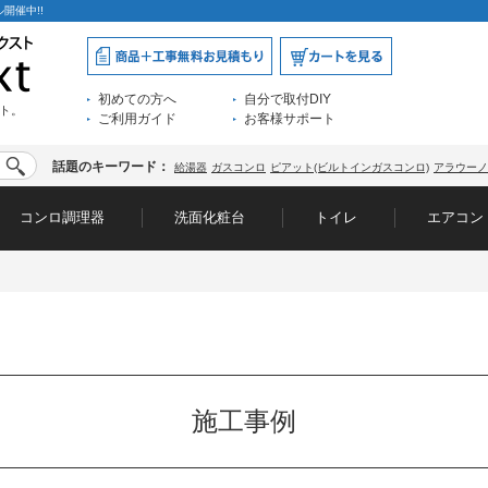
開催中!!
初めての方へ
自分で取付DIY
ト。
ご利用ガイド
お客様サポート
話題のキーワード：
給湯器
ガスコンロ
ピアット(ビルトインガスコンロ)
アラウーノ
コンロ調理器
洗面化粧台
トイレ
エアコン
施工事例