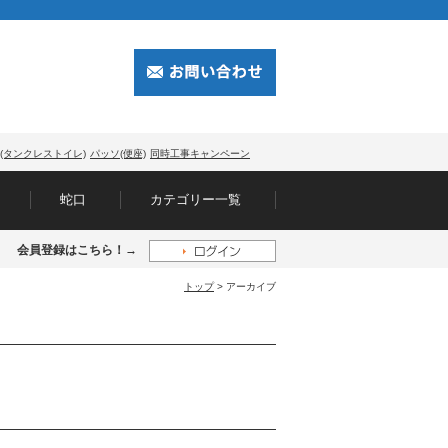
(タンクレストイレ)
パッソ(便座)
同時工事キャンペーン
蛇口
カテゴリー一覧
会員登録はこちら！→
トップ
> アーカイブ