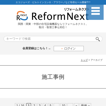
エコジョーズ・ビルトインコンロ・アラウーノなど冬得セール開催中!!
関西・関東・中部の住宅設備機器ならリフォームネクスト。
取付・取替工事も対応！
会員登録はこちら！→
トップ
> アーカイブ
施工事例
1 / 16
1
2
3
4
5
...
10
...
»
最後 »