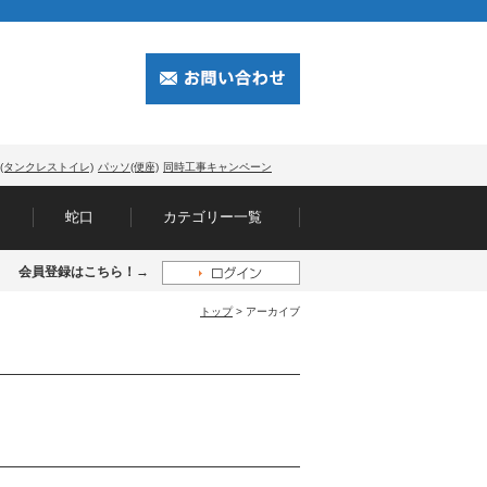
(タンクレストイレ)
パッソ(便座)
同時工事キャンペーン
蛇口
カテゴリー一覧
会員登録はこちら！→
トップ
> アーカイブ