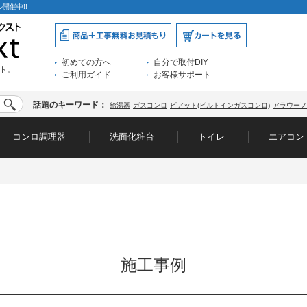
開催中!!
初めての方へ
自分で取付DIY
ト。
ご利用ガイド
お客様サポート
話題のキーワード：
給湯器
ガスコンロ
ピアット(ビルトインガスコンロ)
アラウーノ
コンロ調理器
洗面化粧台
トイレ
エアコン
施工事例