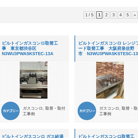
1 / 5
1
2
3
4
5
»
ビルトインガスコンロ取替工
ビルトインガスコンロ レンジ
事 東京都渋谷区
ード取替工事 大阪府泉佐野
N3WU3PWASKSTEC-13A
市 N3WU3PWASKSTESC-1
ガスコンロ
,
取替・取付
ガスコンロ
,
取替・取
工事例
工事例
ビルトインガスコンロ ガス給湯
ビルトインガスコンロ取替工