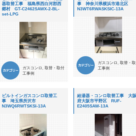
器取替工事 福島県西白河郡西
事 神奈川県横浜市港北区
郷村 GT-C2462SAWX-2-BL-
N3WT6RWASKSIC-13A
set-LPG
ガスコンロ
,
取替・取
ガスコンロ
,
取替・取付
工事例
工事例
ビルトインガスコンロ取替工
給湯器・コンロ取替工事 大
事 埼玉県所沢市
府大阪市平野区 RUF-
N3WQ6RWTSKSI-13A
E2405SAW-13A