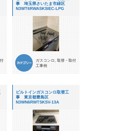
事 埼玉県さいたま市緑区
N3WT6RWASKSIEC-LPG
付
ガスコンロ
,
取替・取付
工事例
阪
ビルトインガスコンロ取替工
事 東京都豊島区
N3WN6RWTSKSV-13A