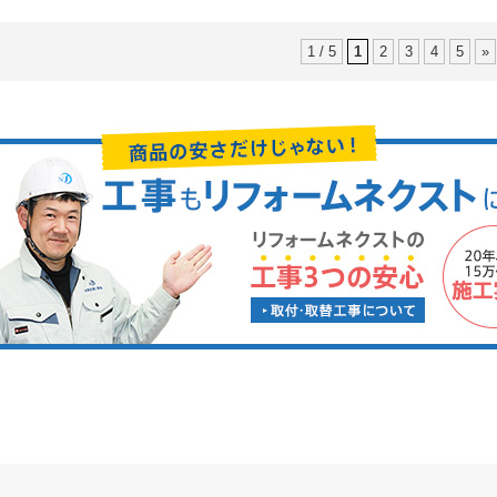
1 / 5
1
2
3
4
5
»