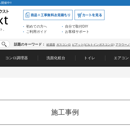
開催中!!
初めての方へ
自分で取付DIY
ト。
ご利用ガイド
お客様サポート
話題のキーワード：
給湯器
ガスコンロ
ピアット(ビルトインガスコンロ)
アラウーノ
コンロ調理器
洗面化粧台
トイレ
エアコン
施工事例