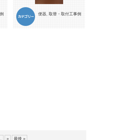
例
便器
,
取替・取付工事例
..
»
最後 »