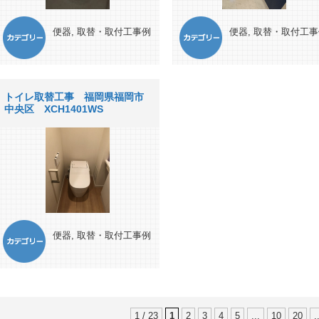
便器
,
取替・取付工事例
便器
,
取替・取付工事
トイレ取替工事 福岡県福岡市
中央区 XCH1401WS
便器
,
取替・取付工事例
1 / 23
1
2
3
4
5
...
10
20
.