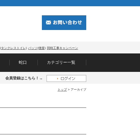
(タンクレストイレ)
パッソ(便座)
同時工事キャンペーン
蛇口
カテゴリー一覧
会員登録はこちら！→
トップ
> アーカイブ