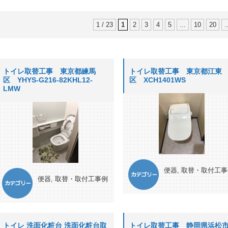
1 / 23
1
2
3
4
5
...
10
20
.
トイレ取替工事 東京都練馬
トイレ取替工事 東京都江東
区 YHYS-G216-82KHL12-
区 XCH1401WS
LMW
便器
,
取替・取付工事
便器
,
取替・取付工事例
トイレ 洗面化粧台 洗面化粧台取
トイレ取替工事 静岡県浜松