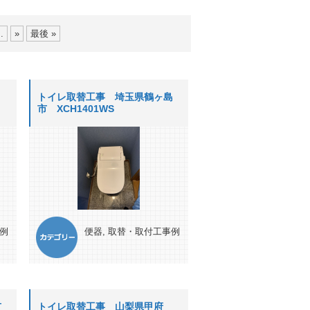
..
»
最後 »
トイレ取替工事 埼玉県鶴ヶ島
市 XCH1401WS
例
便器
,
取替・取付工事例
市
トイレ取替工事 山梨県甲府