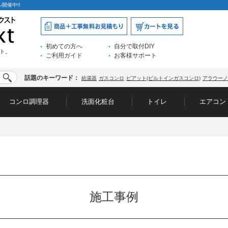
開催中!!
初めての方へ
自分で取付DIY
ト。
ご利用ガイド
お客様サポート
話題のキーワード：
給湯器
ガスコンロ
ピアット(ビルトインガスコンロ)
アラウーノ
コンロ調理器
洗面化粧台
トイレ
エアコン
施工事例