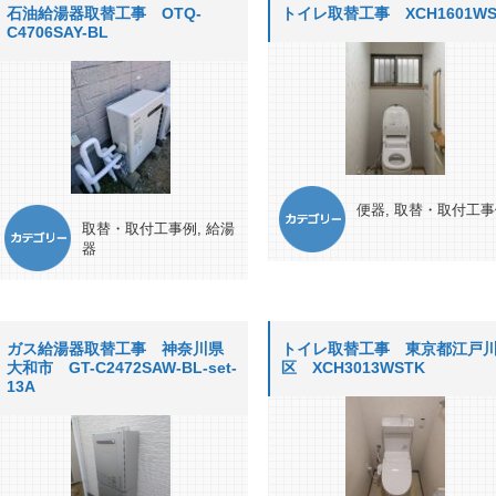
石油給湯器取替工事 OTQ-
トイレ取替工事 XCH1601WS
C4706SAY-BL
便器
,
取替・取付工事
取替・取付工事例
,
給湯
器
ガス給湯器取替工事 神奈川県
トイレ取替工事 東京都江戸
大和市 GT-C2472SAW-BL-set-
区 XCH3013WSTK
13A