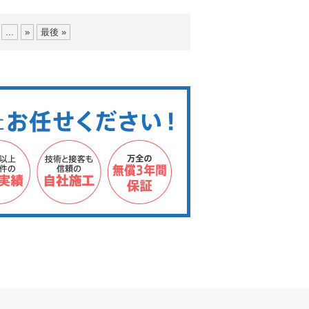
...
»
最後 »