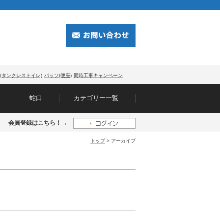
(タンクレストイレ)
パッソ(便座)
同時工事キャンペーン
蛇口
カテゴリー一覧
会員登録はこちら！→
トップ
> アーカイブ