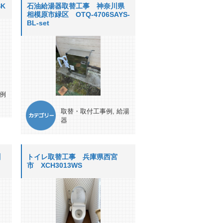
K
石油給湯器取替工事 神奈川県
相模原市緑区 OTQ-4706SAYS-
BL-set
例
取替・取付工事例
,
給湯
器
川
トイレ取替工事 兵庫県西宮
市 XCH3013WS