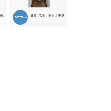
例
便器
,
取替・取付工事例