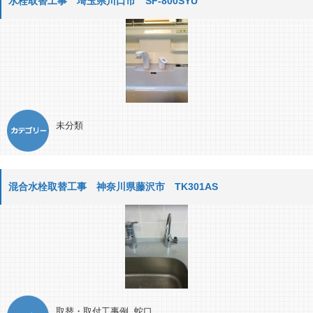
水栓取替工事 埼玉県川口市 SF-800SYU
未分類
混合水栓取替工事 神奈川県藤沢市 TK301AS
取替・取付工事例
,
蛇口