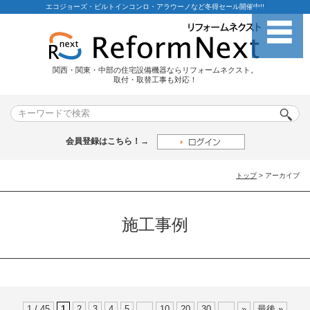
エコジョーズ・ビルトインコンロ・アラウーノなど冬得セール開催中!!
関西・関東・中部の住宅設備機器ならリフォームネクスト。
取付・取替工事も対応！
会員登録はこちら！→
トップ
> アーカイブ
施工事例
1 / 45
1
2
3
4
5
...
10
20
30
...
»
最後 »